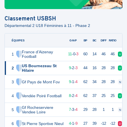
Classement
USBSH
Départemental 2 U18 Féminines à 11 - Phase 2
ÉQUIPES
PTS
JO
G-N-P
BP
BC
DIFF
RATIO
France d'Aizenay
1
33
14
11
-
0
-
3
60
14
46
46
V
V
Football
US Bournezeau St
2
29
14
9
-
2
-
3
44
16
28
28
V
V
Hilaire
3
Gf Pays de Mont Fov
28
14
9
-
1
-
4
62
34
28
28
N
D
4
Vendée Poiré Football
26
14
8
-
2
-
4
62
37
25
25
V
V
Gf Rocheserviere
5
24
14
7
-
3
-
4
29
28
1
1
N
V
Vendee Loire
6
St Pierre Sportive Nieul
13
14
4
-
1
-
9
27
39
-12
-12
D
D