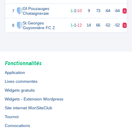
Gf Pouzauges
7
5
14
1
-
2
-
10
9
73
-64
-64
D
D
Chataigneraie
St Georges
8
4
14
1
-
1
-
12
14
66
-52
-52
D
D
Guyonnière FC 2
Fonctionnalités
Application
Lives commentés
Widgets gratuits
Widgets - Extension Wordpress
Site internet MonSiteClub
Tournoi
Convocations