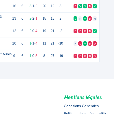
16
6
3
-
1
-
2
20
12
8
D
V
V
D
V
St
13
6
2
-
2
-
1
15
13
2
V
N
V
D
N
12
6
2
-
0
-
4
19
21
-2
D
D
D
D
V
10
6
1
-
1
-
4
11
21
-10
N
D
V
D
D
t Aubin
9
6
1
-
0
-
5
8
27
-19
D
D
D
D
D
Mentions légales
Conditions Générales
Politique de confidentialité