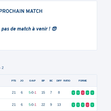
PROCHAIN MATCH
 pas de match à venir ! 😎
- 2
PTS
JO
G-N-P
BP
BC
DIFF
RATIO
FORME
21
6
5
-
0
-
1
15
7
8
V
V
D
V
V
21
6
5
-
0
-
1
22
9
13
V
V
V
D
V