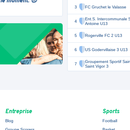
 le moment. 😔
3
FC Gruchet le Valasse
Ent.S. Intercommunale 
4
Antoine U13
5
Rogerville FC 2 U13
6
US Godervillaise 3 U13
Groupement Sportif Sain
7
Saint Vigor 3
Entreprise
Sports
Blog
Football
Groupe Scorers
Basket