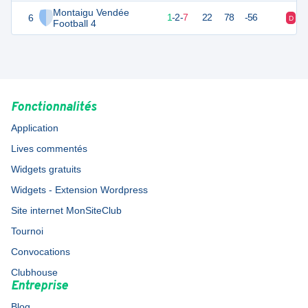
Montaigu Vendée
6
5
10
1
-
2
-
7
22
78
-56
D
N
Football 4
Fonctionnalités
Application
Lives commentés
Widgets gratuits
Widgets - Extension Wordpress
Site internet MonSiteClub
Tournoi
Convocations
Clubhouse
Entreprise
Blog