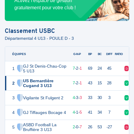
Activez l'espace de gestion
gratuitement pour votre club !
Classement
USBC
Départemental 4 U13 - POULE D - 3
ÉQUIPES
PTS
JO
G-N-P
BP
BC
DIFF
RATIO
GJ St Denis-Chau-Cop
1
23
10
7
-
2
-
1
69
24
45
D
V
5 U13
US Bernardière
2
23
10
7
-
2
-
1
43
15
28
V
N
Cugand 3 U13
3
Vigilante St Fulgent 2
15
10
4
-
3
-
3
33
30
3
V
D
4
GJ Tiffauges Bocage 4
13
10
4
-
1
-
5
41
34
7
V
D
ASBD Football La
5
5
10
2
-
0
-
7
26
53
-27
D
V
Bruffière 3 U13