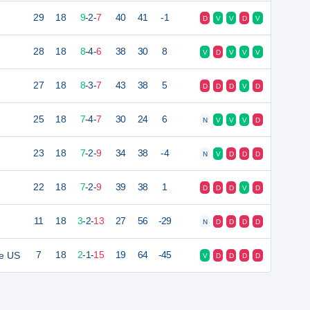
29
18
9
-
2
-
7
40
41
-1
D
V
V
D
V
28
18
8
-
4
-
6
38
30
8
V
D
V
V
V
27
18
8
-
3
-
7
43
38
5
D
D
D
V
D
25
18
7
-
4
-
7
30
24
6
N
V
V
V
D
23
18
7
-
2
-
9
34
38
-4
N
V
D
D
D
22
18
7
-
2
-
9
39
38
1
D
D
D
V
D
11
18
3
-
2
-
13
27
56
-29
N
D
D
D
D
ne US
7
18
2
-
1
-
15
19
64
-45
V
D
D
D
D