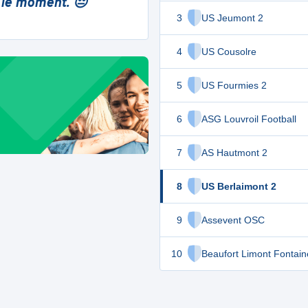
 le moment. 😔
3
US Jeumont 2
4
US Cousolre
5
US Fourmies 2
6
ASG Louvroil Football
7
AS Hautmont 2
8
US Berlaimont 2
9
Assevent OSC
10
Beaufort Limont Fontai