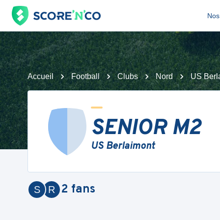
Nos 
Accueil
Football
Clubs
Nord
US Berl
SENIOR M2
US Berlaimont
2
fans
S
R