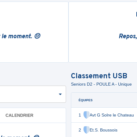
r le moment. 😔
Repos,
Classement
USB
Seniors D2 - POULE A - Unique
ÉQUIPES
1
Avt G Solre le Chateau
CALENDRIER
2
Et.S. Boussois