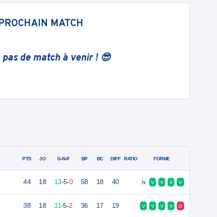
PROCHAIN MATCH
 pas de match à venir ! 😎
PTS
JO
G-N-P
BP
BC
DIFF
RATIO
FORME
44
18
13
-
5
-
0
58
18
40
N
V
V
V
V
38
18
11
-
5
-
2
36
17
19
V
V
V
V
D