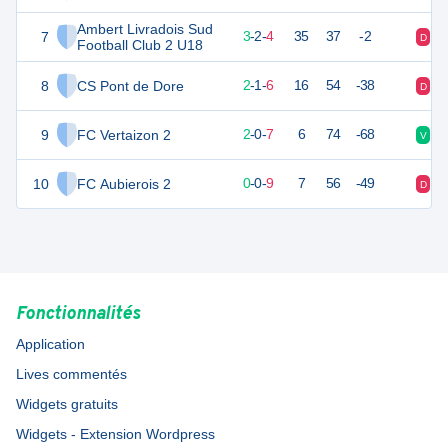
Ambert Livradois Sud
7
11
9
3
-
2
-
4
35
37
-2
D
D
Football Club 2 U18
8
CS Pont de Dore
7
9
2
-
1
-
6
16
54
-38
D
D
9
FC Vertaizon 2
6
9
2
-
0
-
7
6
74
-68
V
D
10
FC Aubierois 2
0
9
0
-
0
-
9
7
56
-49
D
D
Fonctionnalités
Application
Lives commentés
Widgets gratuits
Widgets - Extension Wordpress