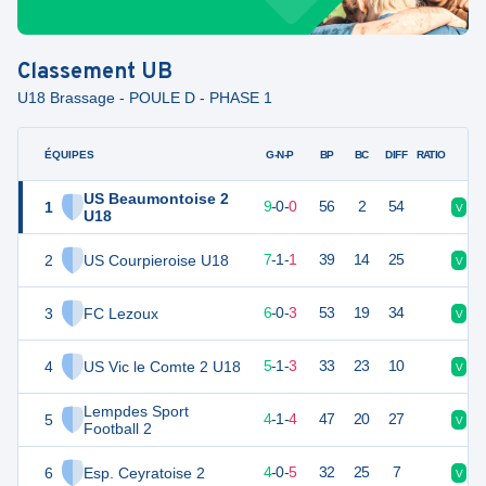
Classement
UB
U18 Brassage - POULE D - PHASE 1
ÉQUIPES
PTS
JO
G-N-P
BP
BC
DIFF
RATIO
US Beaumontoise 2
1
27
9
9
-
0
-
0
56
2
54
V
V
U18
2
US Courpieroise U18
22
9
7
-
1
-
1
39
14
25
V
V
3
FC Lezoux
18
9
6
-
0
-
3
53
19
34
V
D
4
US Vic le Comte 2 U18
16
9
5
-
1
-
3
33
23
10
V
N
Lempdes Sport
5
13
9
4
-
1
-
4
47
20
27
V
D
Football 2
6
Esp. Ceyratoise 2
12
9
4
-
0
-
5
32
25
7
V
D