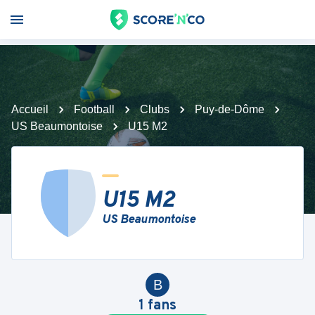
Accueil
Football
Clubs
Puy-de-Dôme
US Beaumontoise
U15 M2
U15 M2
US Beaumontoise
B
1
fans