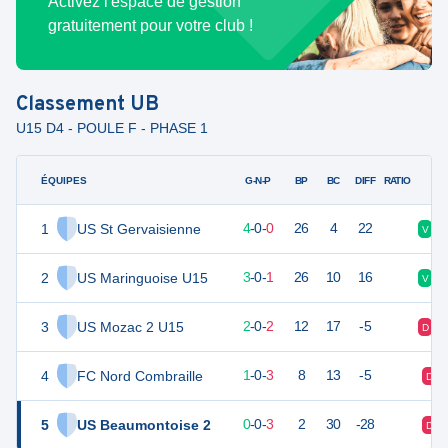
Activez l'espace de gestion
gratuitement pour votre club !
Classement
UB
U15 D4 - POULE F - PHASE 1
ÉQUIPES
PTS
JO
G-N-P
BP
BC
DIFF
RATIO
1
US St Gervaisienne
12
4
4
-
0
-
0
26
4
22
V
2
US Maringuoise U15
9
4
3
-
0
-
1
26
10
16
V
3
US Mozac 2 U15
6
4
2
-
0
-
2
12
17
-5
D
4
FC Nord Combraille
3
4
1
-
0
-
3
8
13
-5
D
5
US Beaumontoise 2
-1
4
0
-
0
-
3
2
30
-28
D