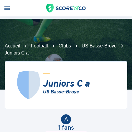
Accueil
Football
Clubs
US Basse-Broye
Juniors C a
Juniors C a
US Basse-Broye
A
1
fans