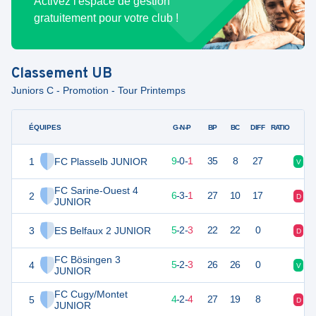
Activez l'espace de gestion
gratuitement pour votre club !
Classement
UB
Juniors C - Promotion - Tour Printemps
ÉQUIPES
PTS
JO
G-N-P
BP
BC
DIFF
RATIO
1
FC Plasselb JUNIOR
27
10
9
-
0
-
1
35
8
27
V
V
FC Sarine-Ouest 4
2
21
10
6
-
3
-
1
27
10
17
D
N
JUNIOR
3
ES Belfaux 2 JUNIOR
17
10
5
-
2
-
3
22
22
0
D
N
FC Bösingen 3
4
17
10
5
-
2
-
3
26
26
0
V
V
JUNIOR
FC Cugy/Montet
5
14
10
4
-
2
-
4
27
19
8
D
V
JUNIOR