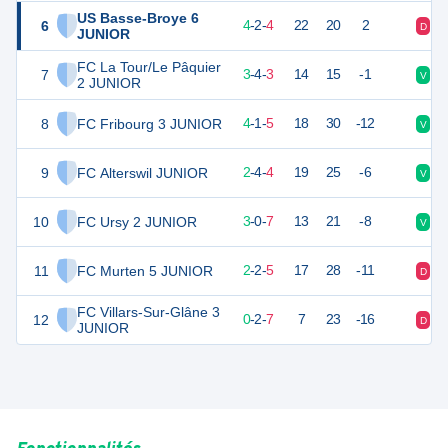
US Basse-Broye 6
6
14
10
4
-
2
-
4
22
20
2
D
D
JUNIOR
FC La Tour/Le Pâquier
7
13
10
3
-
4
-
3
14
15
-1
V
N
2 JUNIOR
8
FC Fribourg 3 JUNIOR
13
10
4
-
1
-
5
18
30
-12
V
D
9
FC Alterswil JUNIOR
10
10
2
-
4
-
4
19
25
-6
V
D
10
FC Ursy 2 JUNIOR
9
10
3
-
0
-
7
13
21
-8
V
D
11
FC Murten 5 JUNIOR
8
9
2
-
2
-
5
17
28
-11
D
N
FC Villars-Sur-Glâne 3
12
2
9
0
-
2
-
7
7
23
-16
D
D
JUNIOR