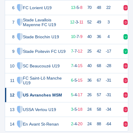
6
FC Lorient U19
44
26
13
-
5
-
8
70
48
22
D
D
Stade Lavallois
7
39
26
12
-
3
-
11
52
49
3
D
D
Mayenne FC U19
8
Stade Briochin U19
37
26
10
-
7
-
9
40
36
4
V
D
9
Stade Poitevin FC U19
28
26
7
-
7
-
12
25
42
-17
V
D
10
SC Beaucouzé U19
25
26
7
-
4
-
15
40
68
-28
D
V
FC Saint-Lô Manche
11
23
26
6
-
5
-
15
36
67
-31
D
V
U19
12
US Avranches MSM
19
26
5
-
4
-
17
26
57
-31
D
D
13
USSA Vertou U19
14
26
3
-
5
-
18
24
58
-34
D
D
14
En Avant St-Renan
10
26
2
-
4
-
20
24
88
-64
D
D