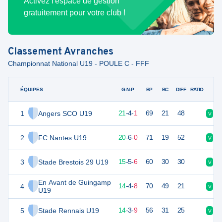
Activez l'espace de gestion
gratuitement pour votre club !
Classement
Avranches
Championnat National U19 - POULE C - FFF
ÉQUIPES
PTS
JO
G-N-P
BP
BC
DIFF
RATIO
1
Angers SCO U19
67
26
21
-
4
-
1
69
21
48
V
V
2
FC Nantes U19
66
26
20
-
6
-
0
71
19
52
V
V
3
Stade Brestois 29 U19
50
26
15
-
5
-
6
60
30
30
V
V
En Avant de Guingamp
4
46
26
14
-
4
-
8
70
49
21
V
V
U19
5
Stade Rennais U19
45
26
14
-
3
-
9
56
31
25
V
V