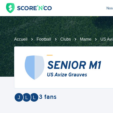
Nos 
Accueil
Football
Clubs
Marne
US Avi
SENIOR M1
US Avize Grauves
3
fans
J
L
L