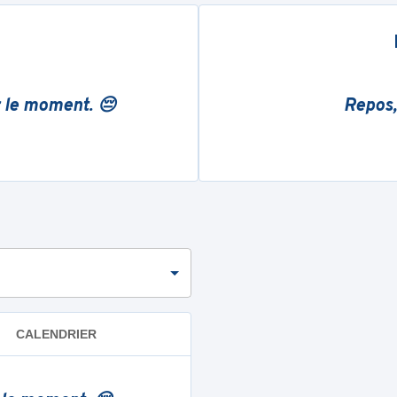
r le moment. 😔
Repos,
CALENDRIER