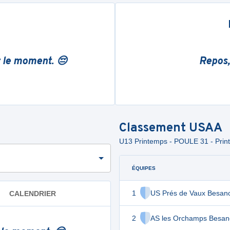
r le moment. 😔
Repos,
Classement
USAA
U13 Printemps - POULE 31 - Pri
ÉQUIPES
1
US Prés de Vaux Besan
CALENDRIER
2
AS les Orchamps Besan