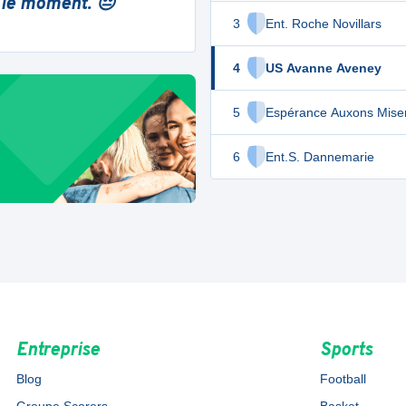
 le moment. 😔
3
Ent. Roche Novillars
4
US Avanne Aveney
5
Espérance Auxons Mise
6
Ent.S. Dannemarie
Entreprise
Sports
Blog
Football