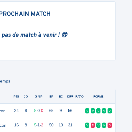
PROCHAIN MATCH
 pas de match à venir ! 😎
ntemps
PTS
JO
G-N-P
BP
BC
DIFF
RATIO
FORME
con
24
8
8
-
0
-
0
65
9
56
V
V
V
V
V
con
16
8
5
-
1
-
2
50
19
31
V
D
V
V
D