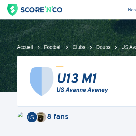
Nos 
Accueil
Football
Clubs
Doubs
US Av
U13 M1
US Avanne Aveney
8
fans
S