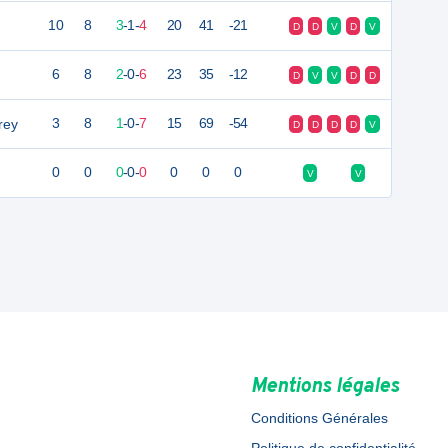
10
8
3
-
1
-
4
20
41
-21
D
D
V
D
V
6
8
2
-
0
-
6
23
35
-12
D
V
V
D
D
rey
3
8
1
-
0
-
7
15
69
-54
D
D
D
D
V
0
0
0
-
0
-
0
0
0
0
V
V
Mentions légales
Conditions Générales