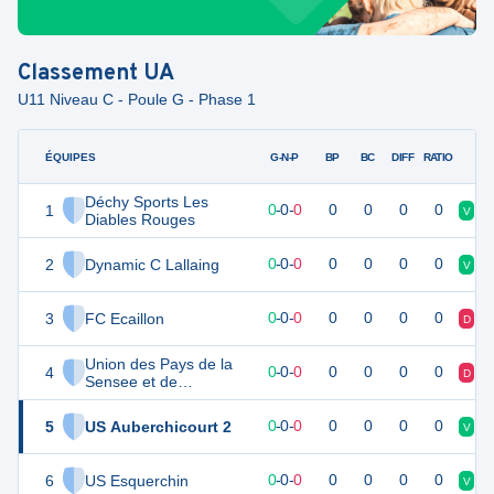
Classement
UA
U11 Niveau C - Poule G - Phase 1
ÉQUIPES
PTS
JO
G-N-P
BP
BC
DIFF
RATIO
Déchy Sports Les
1
0
0
0
-
0
-
0
0
0
0
0
V
V
Diables Rouges
2
Dynamic C Lallaing
0
0
0
-
0
-
0
0
0
0
0
V
V
3
FC Ecaillon
0
0
0
-
0
-
0
0
0
0
0
D
D
Union des Pays de la
4
0
0
0
-
0
-
0
0
0
0
0
D
N
Sensee et de
l'Ostrevent
5
US Auberchicourt 2
0
0
0
-
0
-
0
0
0
0
0
V
D
6
US Esquerchin
0
0
0
-
0
-
0
0
0
0
0
V
N