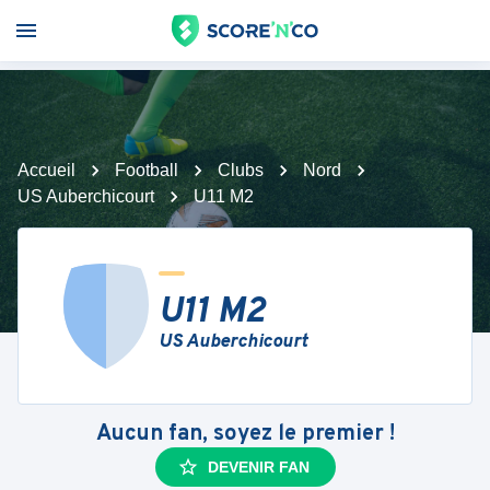
Accueil
Football
Clubs
Nord
US Auberchicourt
U11 M2
U11 M2
US Auberchicourt
Aucun fan, soyez le premier !
DEVENIR FAN