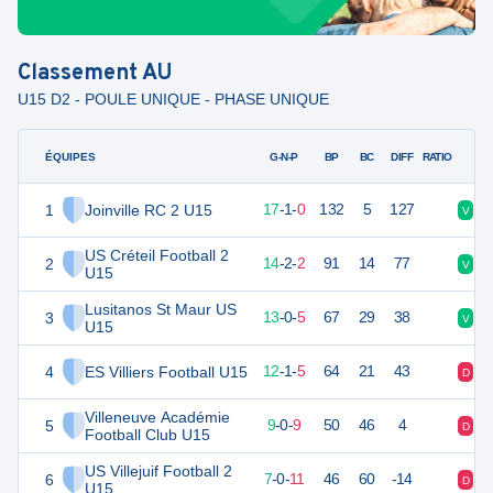
Classement
AU
U15 D2 - POULE UNIQUE - PHASE UNIQUE
ÉQUIPES
PTS
JO
G-N-P
BP
BC
DIFF
RATIO
1
Joinville RC 2 U15
52
18
17
-
1
-
0
132
5
127
V
V
US Créteil Football 2
2
44
18
14
-
2
-
2
91
14
77
V
V
U15
Lusitanos St Maur US
3
39
18
13
-
0
-
5
67
29
38
V
D
U15
4
ES Villiers Football U15
37
18
12
-
1
-
5
64
21
43
D
D
Villeneuve Académie
5
27
18
9
-
0
-
9
50
46
4
D
D
Football Club U15
US Villejuif Football 2
6
21
18
7
-
0
-
11
46
60
-14
D
D
U15