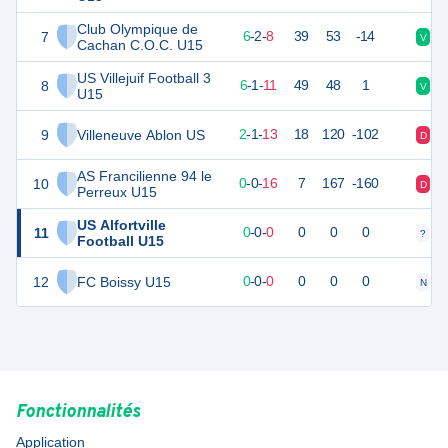
Club Olympique de
7
18
18
6
-
2
-
8
39
53
-14
V
N
Cachan C.O.C. U15
US Villejuif Football 3
8
18
18
6
-
1
-
11
49
48
1
V
V
U15
9
Villeneuve Ablon US
5
18
2
-
1
-
13
18
120
-102
D
V
AS Francilienne 94 le
10
-2
18
0
-
0
-
16
7
167
-160
D
D
Perreux U15
US Alfortville
11
0
0
0
-
0
-
0
0
0
0
?
?
Football U15
12
FC Boissy U15
0
0
0
-
0
-
0
0
0
0
N
D
Fonctionnalités
Application