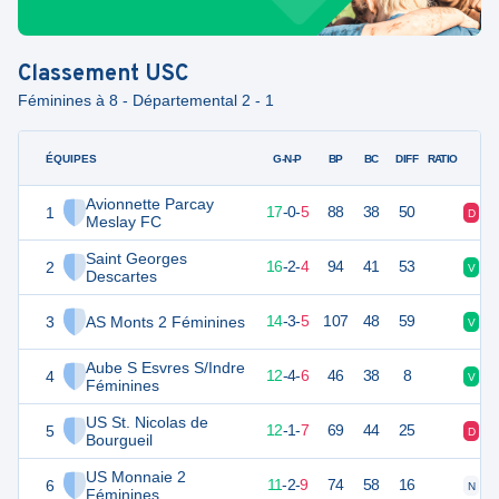
Classement
USC
Féminines à 8 - Départemental 2 - 1
ÉQUIPES
PTS
JO
G-N-P
BP
BC
DIFF
RATIO
Avionnette Parcay
1
51
22
17
-
0
-
5
88
38
50
D
V
Meslay FC
Saint Georges
2
50
22
16
-
2
-
4
94
41
53
V
V
Descartes
3
AS Monts 2 Féminines
44
22
14
-
3
-
5
107
48
59
V
V
Aube S Esvres S/Indre
4
40
22
12
-
4
-
6
46
38
8
V
V
Féminines
US St. Nicolas de
5
35
22
12
-
1
-
7
69
44
25
D
V
Bourgueil
US Monnaie 2
6
35
22
11
-
2
-
9
74
58
16
N
D
Féminines