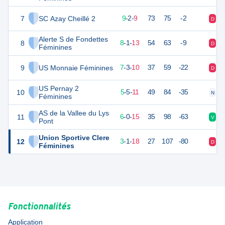
7
SC Azay Cheillé 2
25
22
9
-
2
-
9
73
75
-2
D
D
Alerte S de Fondettes
8
25
22
8
-
1
-
13
54
63
-9
D
D
Féminines
9
US Monnaie Féminines
22
22
7
-
3
-
10
37
59
-22
D
N
US Pernay 2
10
19
22
5
-
5
-
11
49
84
-35
N
D
Féminines
AS de la Vallee du Lys
11
17
22
6
-
0
-
15
35
98
-63
V
V
Pont
Union Sportive Clere
12
10
22
3
-
1
-
18
27
107
-80
D
N
Féminines
Fonctionnalités
Application