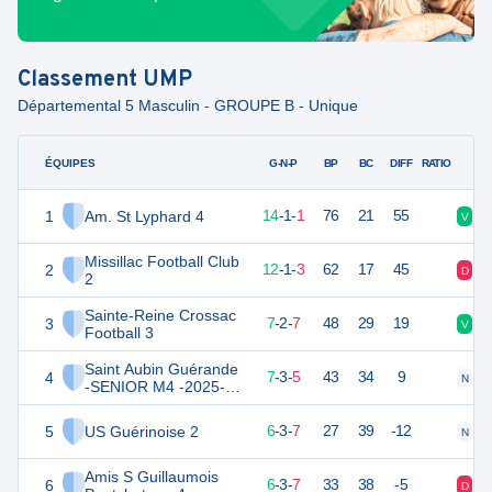
Classement
UMP
Départemental 5 Masculin - GROUPE B - Unique
ÉQUIPES
PTS
JO
G-N-P
BP
BC
DIFF
RATIO
1
Am. St Lyphard 4
43
16
14
-
1
-
1
76
21
55
V
N
Missillac Football Club
2
37
16
12
-
1
-
3
62
17
45
D
V
2
Sainte-Reine Crossac
3
23
16
7
-
2
-
7
48
29
19
V
N
Football 3
Saint Aubin Guérande
4
23
16
7
-
3
-
5
43
34
9
N
D
-SENIOR M4 -2025-
2026
5
US Guérinoise 2
21
16
6
-
3
-
7
27
39
-12
N
V
Amis S Guillaumois
6
20
16
6
-
3
-
7
33
38
-5
D
V