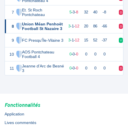
Pontchateau 4
Et. St Roch
7
18
16
5
-
3
-
8
32
40
-8
D
V
Pontchateau
Union Méan Penhoët
8
10
16
3
-
1
-
12
20
86
-66
D
D
Football St Nazaire 3
9
FC Presqu'Île-Vilaine 3
10
16
3
-
1
-
12
15
52
-37
V
V
AOS Pontchateau
10
0
0
0
-
0
-
0
0
0
0
Football 4
Jeanne d'Arc de Besné
11
0
0
0
-
0
-
0
0
0
0
D
D
3
Fonctionnalités
Application
Lives commentés