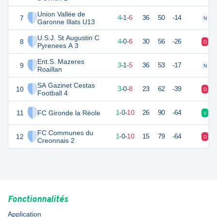
Union Vallée de
7
13
11
4
-
1
-
6
36
50
-14
N
D
Garonne Illats U13
U.S.J. St Augustin C
8
11
11
4
-
0
-
6
30
56
-26
D
D
Pyrenees A 3
Ent.S. Mazeres
9
8
11
3
-
1
-
5
36
53
-17
N
D
Roaillan
SA Gazinet Cestas
10
8
11
3
-
0
-
8
23
62
-39
D
D
Football 4
11
FC Gironde la Réole
3
11
1
-
0
-
10
26
90
-64
V
D
FC Communes du
12
3
11
1
-
0
-
10
15
79
-64
D
D
Creonnais 2
Fonctionnalités
Application