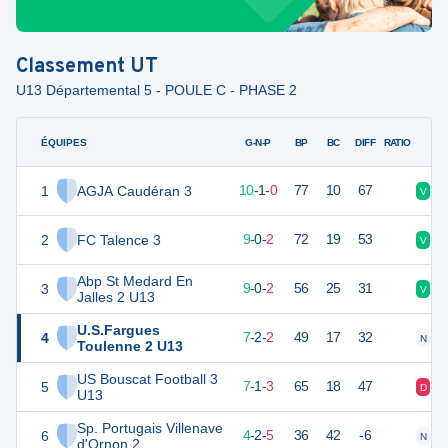
Classement
UT
U13 Départemental 5 - POULE C - PHASE 2
ÉQUIPES
PTS
JO
G-N-P
BP
BC
DIFF
RATIO
1
AGJA Caudéran 3
31
11
10
-
1
-
0
77
10
67
V
V
2
FC Talence 3
27
11
9
-
0
-
2
72
19
53
V
V
Abp St Medard En
3
27
11
9
-
0
-
2
56
25
31
V
V
Jalles 2 U13
U.S.Fargues
4
23
11
7
-
2
-
2
49
17
32
N
D
Toulenne 2 U13
US Bouscat Football 3
5
22
11
7
-
1
-
3
65
18
47
D
V
U13
Sp. Portugais Villenave
6
14
11
4
-
2
-
5
36
42
-6
N
V
d'Ornon 2