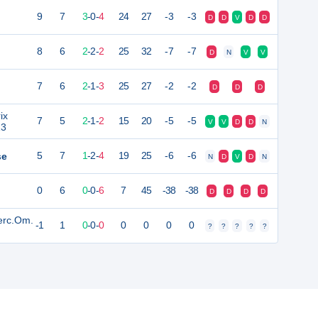
9
7
3
-
0
-
4
24
27
-3
-3
D
D
V
D
D
8
6
2
-
2
-
2
25
32
-7
-7
D
N
V
V
7
6
2
-
1
-
3
25
27
-2
-2
D
D
D
ix
7
5
2
-
1
-
2
15
20
-5
-5
V
V
D
D
N
13
se
5
7
1
-
2
-
4
19
25
-6
-6
N
D
V
D
N
0
6
0
-
0
-
6
7
45
-38
-38
D
D
D
D
erc.Om.
-1
1
0
-
0
-
0
0
0
0
0
?
?
?
?
?