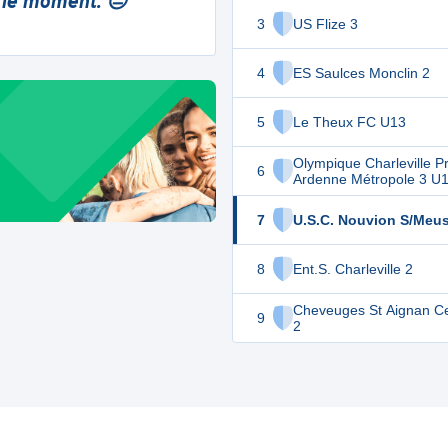
 le moment. 😔
3
US Flize 3
4
ES Saulces Monclin 2
5
Le Theux FC U13
Olympique Charleville Pr
6
Ardenne Métropole 3 U
7
U.S.C. Nouvion S/Meu
8
Ent.S. Charleville 2
Cheveuges St Aignan C
9
2