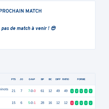
PROCHAIN MATCH
 pas de match à venir ! 😎
PTS
JO
G-N-P
BP
BC
DIFF
RATIO
FORME
minots
21
7
7
-
0
-
0
61
12
49
49
V
V
V
V
V
15
6
5
-
0
-
1
28
16
12
12
D
V
V
V
V