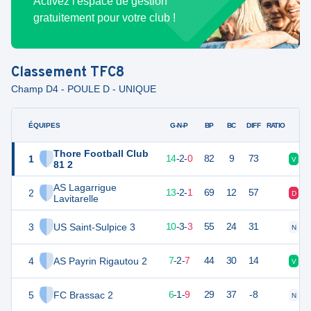
Activez l'espace de gestion
gratuitement pour votre club !
Classement
TFC8
Champ D4 - POULE D - UNIQUE
ÉQUIPES
PTS
JO
G-N-P
BP
BC
DIFF
RATIO
Thore Football Club
1
44
16
14
-
2
-
0
82
9
73
V
V
81 2
AS Lagarrigue
2
41
16
13
-
2
-
1
69
12
57
D
V
Lavitarelle
3
US Saint-Sulpice 3
33
16
10
-
3
-
3
55
24
31
N
V
4
AS Payrin Rigautou 2
23
16
7
-
2
-
7
44
30
14
V
V
5
FC Brassac 2
19
16
6
-
1
-
9
29
37
-8
N
D