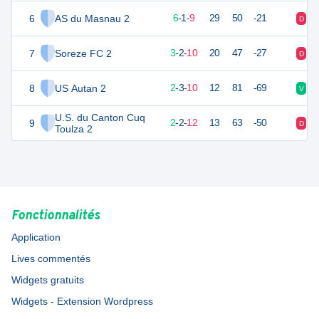
6
AS du Masnau 2
19
16
6
-
1
-
9
29
50
-21
D
N
7
Soreze FC 2
10
16
3
-
2
-
10
20
47
-27
D
D
8
US Autan 2
8
16
2
-
3
-
10
12
81
-69
V
D
U.S. du Canton Cuq
9
8
16
2
-
2
-
12
13
63
-50
D
D
Toulza 2
Fonctionnalités
Application
Lives commentés
Widgets gratuits
Widgets - Extension Wordpress