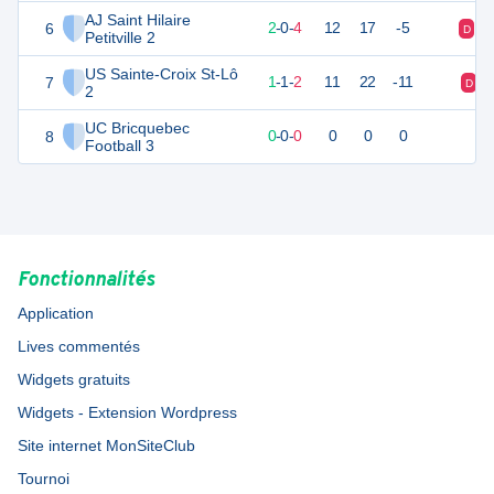
AJ Saint Hilaire
6
6
6
2
-
0
-
4
12
17
-5
D
V
Petitville 2
US Sainte-Croix St-Lô
7
2
6
1
-
1
-
2
11
22
-11
D
2
UC Bricquebec
8
0
0
0
-
0
-
0
0
0
0
Football 3
Fonctionnalités
Application
Lives commentés
Widgets gratuits
Widgets - Extension Wordpress
Site internet MonSiteClub
Tournoi