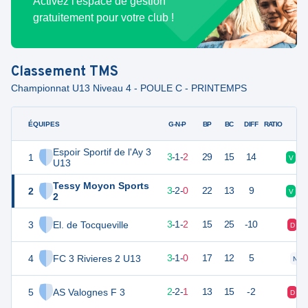
Activez l'espace de gestion
gratuitement pour votre club !
Classement
TMS
Championnat U13 Niveau 4 - POULE C - PRINTEMPS
ÉQUIPES
PTS
JO
G-N-P
BP
BC
DIFF
RATIO
Espoir Sportif de l'Ay 3
1
10
6
3
-
1
-
2
29
15
14
V
D
U13
Tessy Moyon Sports
2
10
6
3
-
2
-
0
22
13
9
V
V
2
3
El. de Tocqueville
10
6
3
-
1
-
2
15
25
-10
D
4
FC 3 Rivieres 2 U13
8
6
3
-
1
-
0
17
12
5
N
5
AS Valognes F 3
7
6
2
-
2
-
1
13
15
-2
D