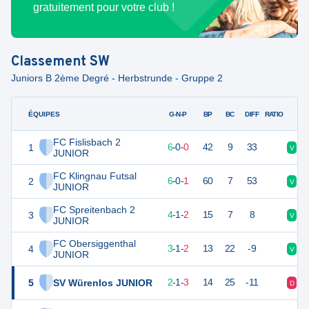
gratuitement pour votre club !
Classement
SW
Juniors B 2ème Degré - Herbstrunde - Gruppe 2
ÉQUIPES
PTS
JO
G-N-P
BP
BC
DIFF
RATIO
FC Fislisbach 2
1
18
6
6
-
0
-
0
42
9
33
V
V
JUNIOR
FC Klingnau Futsal
2
18
7
6
-
0
-
1
60
7
53
V
V
JUNIOR
FC Spreitenbach 2
3
13
7
4
-
1
-
2
15
7
8
V
D
JUNIOR
FC Obersiggenthal
4
10
6
3
-
1
-
2
13
22
-9
V
N
JUNIOR
5
SV Würenlos JUNIOR
7
6
2
-
1
-
3
14
25
-11
D
N