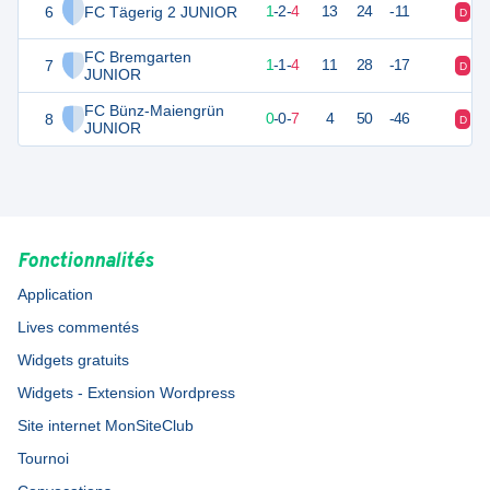
6
FC Tägerig 2 JUNIOR
5
7
1
-
2
-
4
13
24
-11
D
V
FC Bremgarten
7
4
6
1
-
1
-
4
11
28
-17
D
D
JUNIOR
FC Bünz-Maiengrün
8
0
7
0
-
0
-
7
4
50
-46
D
D
JUNIOR
Fonctionnalités
Application
Lives commentés
Widgets gratuits
Widgets - Extension Wordpress
Site internet MonSiteClub
Tournoi