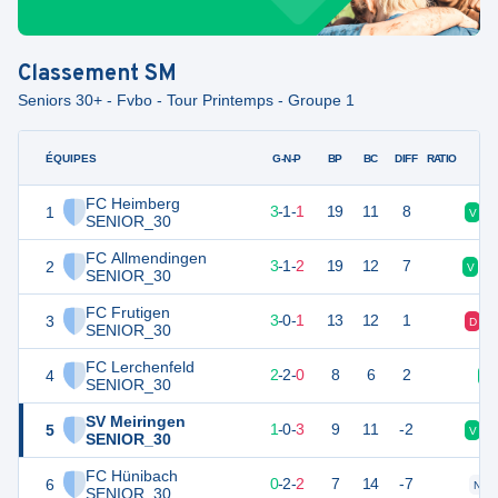
Classement
SM
Seniors 30+ - Fvbo - Tour Printemps - Groupe 1
ÉQUIPES
PTS
JO
G-N-P
BP
BC
DIFF
RATIO
FC Heimberg
1
10
5
3
-
1
-
1
19
11
8
V
SENIOR_30
FC Allmendingen
2
10
6
3
-
1
-
2
19
12
7
V
D
SENIOR_30
FC Frutigen
3
9
4
3
-
0
-
1
13
12
1
D
SENIOR_30
FC Lerchenfeld
4
8
4
2
-
2
-
0
8
6
2
V
SENIOR_30
SV Meiringen
5
3
4
1
-
0
-
3
9
11
-2
V
SENIOR_30
FC Hünibach
6
2
4
0
-
2
-
2
7
14
-7
N
SENIOR_30