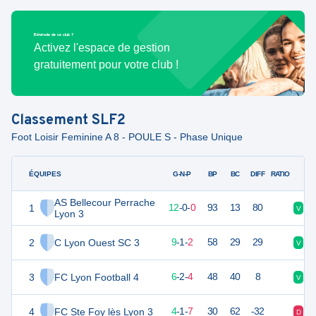
Bénévole de ce club ?
Activez l'espace de gestion
gratuitement pour votre club !
Classement
SLF2
Foot Loisir Feminine A 8 - POULE S - Phase Unique
ÉQUIPES
PTS
JO
G-N-P
BP
BC
DIFF
RATIO
AS Bellecour Perrache
1
36
12
12
-
0
-
0
93
13
80
V
V
Lyon 3
2
C Lyon Ouest SC 3
28
12
9
-
1
-
2
58
29
29
V
D
3
FC Lyon Football 4
20
12
6
-
2
-
4
48
40
8
V
N
4
FC Ste Foy lès Lyon 3
13
12
4
-
1
-
7
30
62
-32
D
D