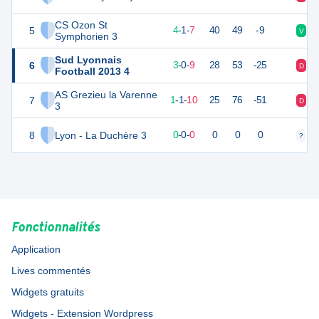
CS Ozon St
5
13
12
4
-
1
-
7
40
49
-9
V
D
Symphorien 3
Sud Lyonnais
6
9
12
3
-
0
-
9
28
53
-25
D
D
Football 2013 4
AS Grezieu la Varenne
7
4
12
1
-
1
-
10
25
76
-51
D
N
3
8
Lyon - La Duchère 3
0
0
0
-
0
-
0
0
0
0
?
?
Fonctionnalités
Application
Lives commentés
Widgets gratuits
Widgets - Extension Wordpress