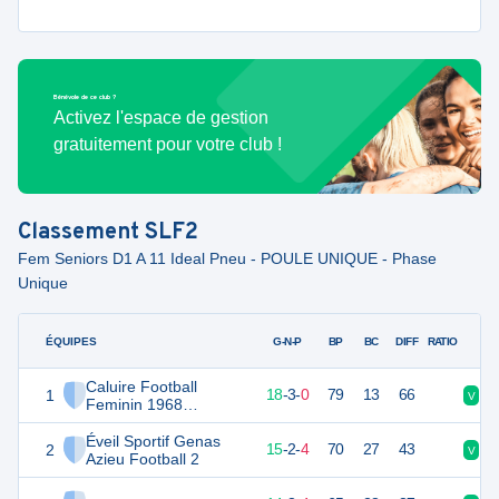
Bénévole de ce club ?
Activez l'espace de gestion
gratuitement pour votre club !
Classement
SLF2
Fem Seniors D1 A 11 Ideal Pneu - POULE UNIQUE - Phase
Unique
ÉQUIPES
PTS
JO
G-N-P
BP
BC
DIFF
RATIO
Caluire Football
1
57
21
18
-
3
-
0
79
13
66
V
V
Feminin 1968
Féminines
Éveil Sportif Genas
2
48
21
15
-
2
-
4
70
27
43
V
D
Azieu Football 2