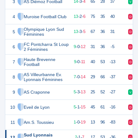
3
AS Diémoz Football
46
21
14
-
3
-
4
65
28
37
V
V
4
Muroise Football Club
42
21
13
-
2
-
6
75
35
40
D
V
Olympique Lyon Sud
5
42
21
13
-
3
-
5
67
36
31
D
V
Féminines
FC Pontcharra St Loup
6
28
21
9
-
0
-
12
31
36
-5
D
V
2 Féminines
Haute Brevenne
7
27
21
9
-
0
-
11
40
53
-13
D
D
Football
AS Villeurbanne Ev.
8
22
21
7
-
0
-
14
29
66
-37
D
D
Lyonnais Féminines
9
AS Craponne
18
21
5
-
3
-
13
25
52
-27
V
D
10
Eveil de Lyon
16
21
5
-
1
-
15
45
61
-16
D
V
11
Am.S. Toussieu
3
21
1
-
0
-
19
13
96
-83
D
D
Sud Lyonnais
12
6
11
2
-
1
-
7
17
53
-36
D
D