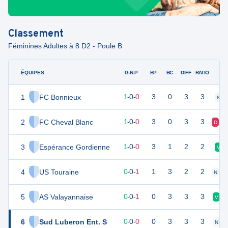
Classement
Féminines Adultes à 8 D2 - Poule B
ÉQUIPES
PTS
JO
G-N-P
BP
BC
DIFF
RATIO
1
FC Bonnieux
3
1
1
-
0
-
0
3
0
3
3
N
2
FC Cheval Blanc
3
1
1
-
0
-
0
3
0
3
3
D
V
3
Espérance Gordienne
3
1
1
-
0
-
0
3
1
2
2
V
4
US Touraine
0
1
0
-
0
-
1
1
3
2
2
N
D
5
AS Valayannaise
0
1
0
-
0
-
1
0
3
3
3
V
6
Sud Luberon Ent. S
-1
1
0
-
0
-
0
0
3
3
3
N