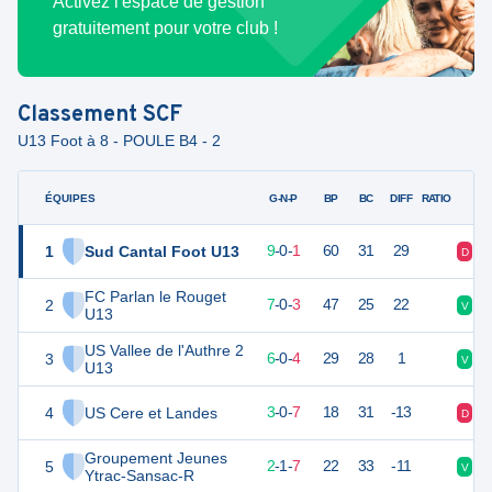
Activez l'espace de gestion
gratuitement pour votre club !
Classement
SCF
U13 Foot à 8 - POULE B4 - 2
ÉQUIPES
PTS
JO
G-N-P
BP
BC
DIFF
RATIO
1
Sud Cantal Foot U13
27
10
9
-
0
-
1
60
31
29
D
V
FC Parlan le Rouget
2
21
10
7
-
0
-
3
47
25
22
V
V
U13
US Vallee de l'Authre 2
3
18
10
6
-
0
-
4
29
28
1
V
D
U13
4
US Cere et Landes
9
10
3
-
0
-
7
18
31
-13
D
V
Groupement Jeunes
5
7
10
2
-
1
-
7
22
33
-11
V
D
Ytrac-Sansac-R