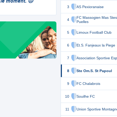
 le moment. 😔
3
AS Pexioranaise
FC Massogien Mas Stes
4
Puelles
5
Limoux Football Club
6
Et.S. Fanjeaux la Piege
7
Association Sportive Es
8
Ste Om.S. St Papoul
9
FC Chalabrois
10
Souilhe FC
11
Union Sportive Montagn