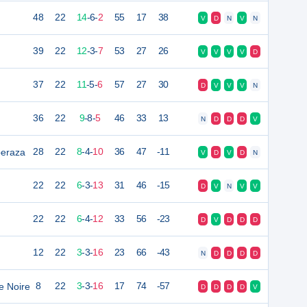
48
22
14
-
6
-
2
55
17
38
V
D
N
V
N
39
22
12
-
3
-
7
53
27
26
V
V
V
V
D
37
22
11
-
5
-
6
57
27
30
D
V
V
V
N
36
22
9
-
8
-
5
46
33
13
N
D
D
D
V
peraza
28
22
8
-
4
-
10
36
47
-11
V
D
V
D
N
22
22
6
-
3
-
13
31
46
-15
D
V
N
V
V
22
22
6
-
4
-
12
33
56
-23
D
V
D
D
D
12
22
3
-
3
-
16
23
66
-43
N
D
D
D
D
e Noire
8
22
3
-
3
-
16
17
74
-57
D
D
D
D
V