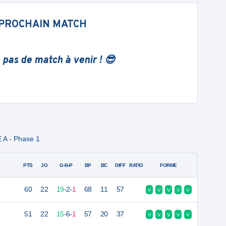
PROCHAIN MATCH
 pas de match à venir ! 😎
 A - Phase 1
PTS
JO
G-N-P
BP
BC
DIFF
RATIO
FORME
60
22
19
-
2
-
1
68
11
57
V
V
V
V
V
51
22
15
-
6
-
1
57
20
37
V
V
V
V
V