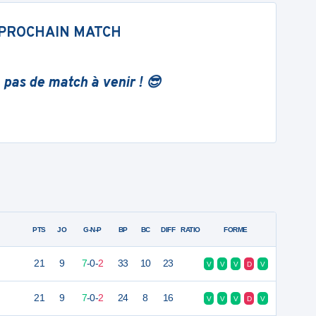
PROCHAIN MATCH
 pas de match à venir ! 😎
PTS
JO
G-N-P
BP
BC
DIFF
RATIO
FORME
21
9
7
-
0
-
2
33
10
23
V
V
V
D
V
21
9
7
-
0
-
2
24
8
16
V
V
V
D
V