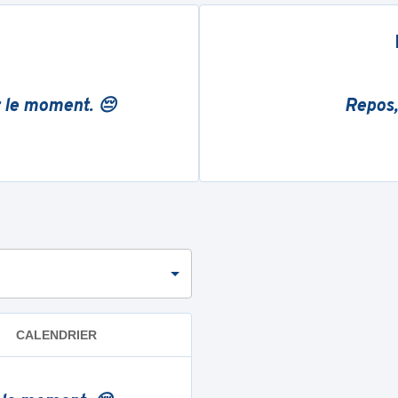
r le moment. 😔
Repos,
CALENDRIER