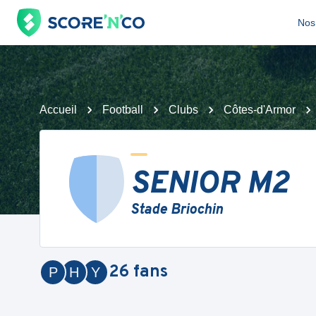
Nos 
Accueil
Football
Clubs
Côtes-d'Armor
SENIOR M2
Stade Briochin
26
fans
P
H
Y