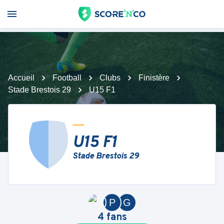
Accueil
Football
Clubs
Finistère
Stade Brestois 29
U15 F1
U15 F1
Stade Brestois 29
P
G
4
fans