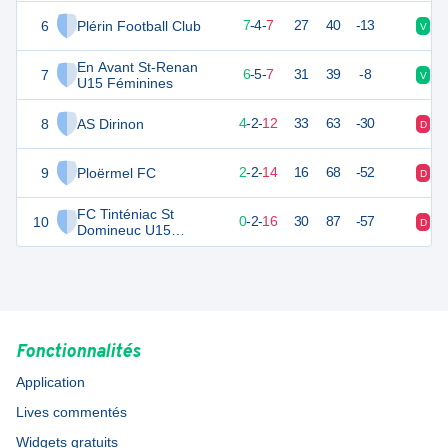
Féminines
6
Plérin Football Club
25
18
7
-
4
-
7
27
40
-13
V
N
En Avant St-Renan
7
23
18
6
-
5
-
7
31
39
-8
V
D
U15 Féminines
8
AS Dirinon
14
18
4
-
2
-
12
33
63
-30
D
D
9
Ploërmel FC
8
18
2
-
2
-
14
16
68
-52
D
D
FC Tinténiac St
10
2
18
0
-
2
-
16
30
87
-57
D
D
Domineuc U15
Féminines
Fonctionnalités
Application
Lives commentés
Widgets gratuits