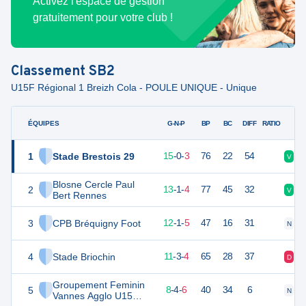
Activez l'espace de gestion
gratuitement pour votre club !
Classement
SB2
U15F Régional 1 Breizh Cola - POULE UNIQUE - Unique
ÉQUIPES
PTS
JO
G-N-P
BP
BC
DIFF
RATIO
1
Stade Brestois 29
45
18
15
-
0
-
3
76
22
54
V
V
Blosne Cercle Paul
2
40
18
13
-
1
-
4
77
45
32
V
V
Bert Rennes
3
CPB Bréquigny Foot
37
18
12
-
1
-
5
47
16
31
N
V
4
Stade Briochin
36
18
11
-
3
-
4
65
28
37
D
N
Groupement Feminin
5
28
18
8
-
4
-
6
40
34
6
N
V
Vannes Agglo U15