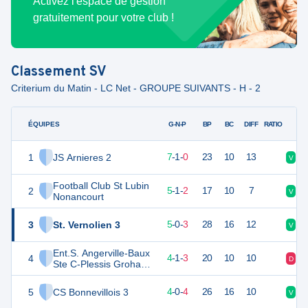
Activez l'espace de gestion
gratuitement pour votre club !
Classement
SV
Criterium du Matin - LC Net - GROUPE SUIVANTS - H - 2
ÉQUIPES
PTS
JO
G-N-P
BP
BC
DIFF
RATIO
1
JS Arnieres 2
22
8
7
-
1
-
0
23
10
13
V
V
Football Club St Lubin
2
16
8
5
-
1
-
2
17
10
7
V
D
Nonancourt
3
St. Vernolien 3
15
8
5
-
0
-
3
28
16
12
V
D
Ent.S. Angerville-Baux
4
13
8
4
-
1
-
3
20
10
10
D
V
Ste C-Plessis Grohan-
Ventes 3
5
CS Bonnevillois 3
12
8
4
-
0
-
4
26
16
10
V
V