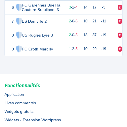
FC Garennes Bueil la
6
10
8
3
-
1
-
4
14
17
-3
D
D
Couture Breuilpont 3
7
ES Damville 2
6
8
2
-
0
-
6
10
21
-11
D
D
8
US Rugles Lyre 3
5
8
2
-
0
-
5
18
37
-19
D
D
9
FC Croth Marcilly
5
8
1
-
2
-
5
10
29
-19
D
D
Fonctionnalités
Application
Lives commentés
Widgets gratuits
Widgets - Extension Wordpress