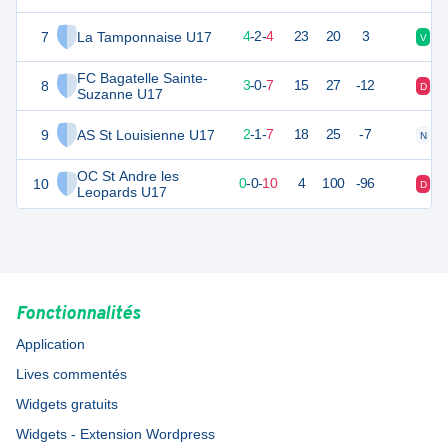
7
La Tamponnaise U17
24
10
4
-
2
-
4
23
20
3
V
D
FC Bagatelle Sainte-
8
19
10
3
-
0
-
7
15
27
-12
D
V
Suzanne U17
9
AS St Louisienne U17
17
10
2
-
1
-
7
18
25
-7
N
V
OC St Andre les
10
10
10
0
-
0
-
10
4
100
-96
D
D
Leopards U17
Fonctionnalités
Application
Lives commentés
Widgets gratuits
Widgets - Extension Wordpress