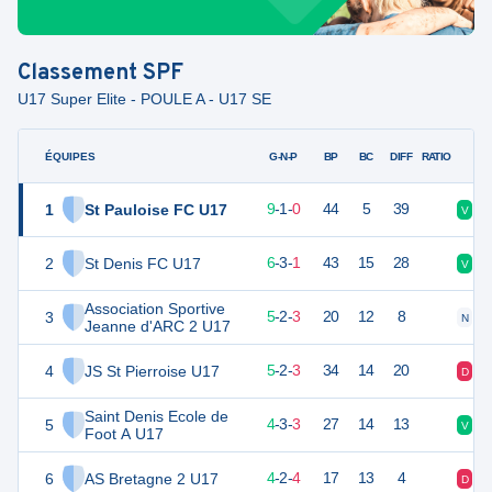
Classement
SPF
U17 Super Elite - POULE A - U17 SE
ÉQUIPES
PTS
JO
G-N-P
BP
BC
DIFF
RATIO
1
St Pauloise FC U17
38
10
9
-
1
-
0
44
5
39
V
V
2
St Denis FC U17
31
10
6
-
3
-
1
43
15
28
V
D
Association Sportive
3
27
10
5
-
2
-
3
20
12
8
N
D
Jeanne d'ARC 2 U17
4
JS St Pierroise U17
27
10
5
-
2
-
3
34
14
20
D
V
Saint Denis Ecole de
5
25
10
4
-
3
-
3
27
14
13
V
D
Foot A U17
6
AS Bretagne 2 U17
24
10
4
-
2
-
4
17
13
4
D
V