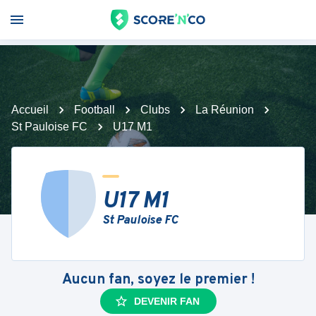
Accueil
Football
Clubs
La Réunion
St Pauloise FC
U17 M1
U17 M1
St Pauloise FC
Aucun fan, soyez le premier !
DEVENIR FAN