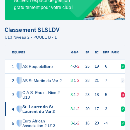
Activez l'espace de gestion
gratuitement pour votre club !
Classement
SLSLDV
U13 Niveau 2 - POULE B - 1
ÉQUIPES
PTS
JO
G-N-P
BP
BC
DIFF
RATIO
1
AS Roquebilliere
12
6
4
-
0
-
2
25
19
6
V
V
2
AS St Martin du Var 2
10
6
3
-
1
-
2
28
21
7
?
?
C.A.S. Eaux - Nice 2
3
10
6
3
-
1
-
2
23
18
5
D
V
U13
St. Laurentin St
4
10
6
3
-
1
-
2
20
17
3
V
V
Laurent du Var 2
Euro African
5
10
6
3
-
1
-
2
16
20
-4
V
V
Association 2 U13