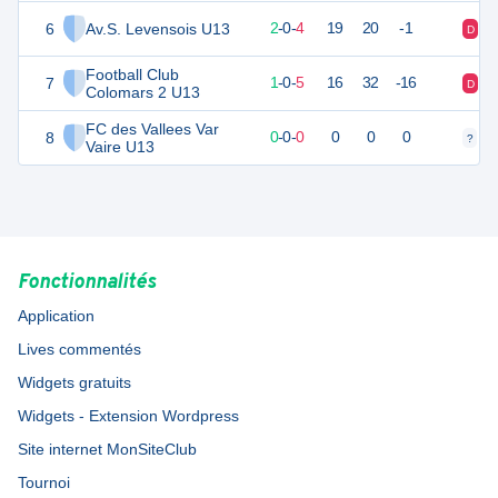
6
Av.S. Levensois U13
6
6
2
-
0
-
4
19
20
-1
D
D
Football Club
7
3
6
1
-
0
-
5
16
32
-16
D
D
Colomars 2 U13
FC des Vallees Var
8
0
0
0
-
0
-
0
0
0
0
?
?
Vaire U13
Fonctionnalités
Application
Lives commentés
Widgets gratuits
Widgets - Extension Wordpress
Site internet MonSiteClub
Tournoi