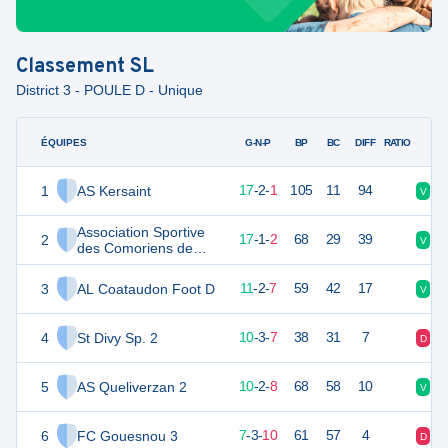
Classement
SL
District 3 - POULE D - Unique
ÉQUIPES
PTS
JO
G-N-P
BP
BC
DIFF
RATIO
1
AS Kersaint
53
20
17
-
2
-
1
105
11
94
V
V
Association Sportive
2
52
20
17
-
1
-
2
68
29
39
V
V
des Comoriens de
Brest
3
AL Coataudon Foot D
35
20
11
-
2
-
7
59
42
17
V
V
4
St Divy Sp. 2
33
20
10
-
3
-
7
38
31
7
D
D
5
AS Queliverzan 2
32
20
10
-
2
-
8
68
58
10
V
V
6
FC Gouesnou 3
24
20
7
-
3
-
10
61
57
4
D
D