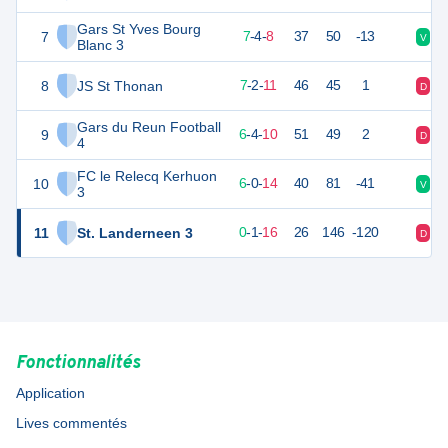
Gars St Yves Bourg
7
24
20
7
-
4
-
8
37
50
-13
V
V
Blanc 3
8
JS St Thonan
23
20
7
-
2
-
11
46
45
1
D
D
Gars du Reun Football
9
22
20
6
-
4
-
10
51
49
2
D
D
4
FC le Relecq Kerhuon
10
18
20
6
-
0
-
14
40
81
-41
V
D
3
11
St. Landerneen 3
-2
20
0
-
1
-
16
26
146
-120
D
D
Fonctionnalités
Application
Lives commentés