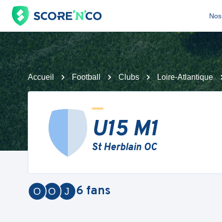
Nos 
Accueil
Football
Clubs
Loire-Atlantique
U15 M1
St Herblain OC
6
fans
O
O
J