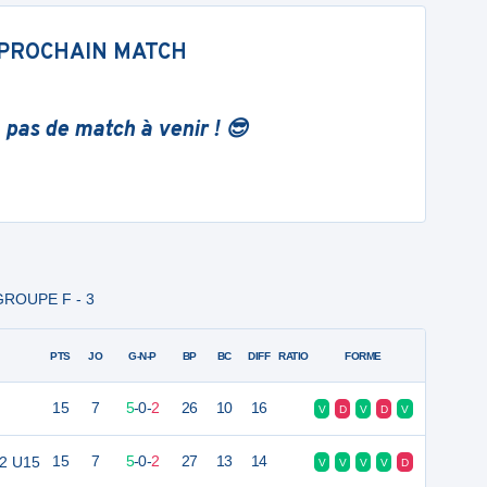
PROCHAIN MATCH
 pas de match à venir ! 😎
 GROUPE F - 3
PTS
JO
G-N-P
BP
BC
DIFF
RATIO
FORME
15
7
5
-
0
-
2
26
10
16
V
D
V
D
V
 2 U15
15
7
5
-
0
-
2
27
13
14
V
V
V
V
D