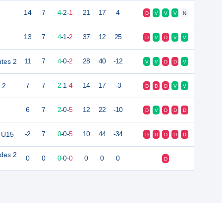
14
7
4
-
2
-
1
21
17
4
D
V
V
V
N
13
7
4
-
1
-
2
37
12
25
D
V
D
V
V
ntes 2
11
7
4
-
0
-
2
28
40
-12
V
V
D
D
V
 2
7
7
2
-
1
-
4
14
17
-3
D
D
D
V
V
6
7
2
-
0
-
5
12
22
-10
D
V
D
D
D
2 U15
-2
7
0
-
0
-
5
10
44
-34
D
D
D
D
D
des 2
0
0
0
-
0
-
0
0
0
0
D