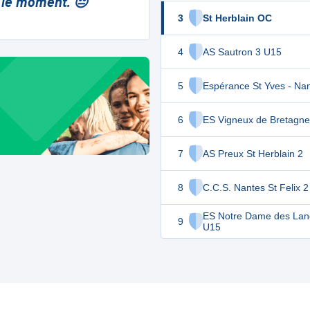
 le moment. 😔
3
St Herblain OC
4
AS Sautron 3 U15
5
Espérance St Yves - Na
6
ES Vigneux de Bretagne
7
AS Preux St Herblain 2
8
C.C.S. Nantes St Felix 
ES Notre Dame des Lan
9
U15