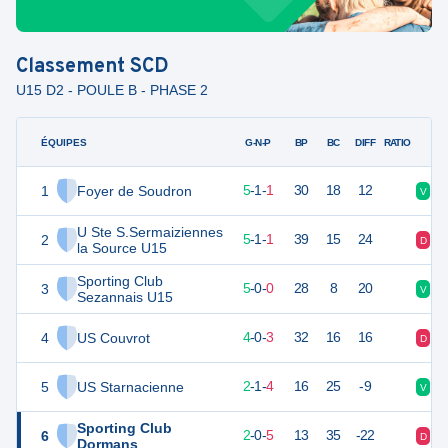
Classement
SCD
U15 D2 - POULE B - PHASE 2
ÉQUIPES
PTS
JO
G-N-P
BP
BC
DIFF
RATIO
1
Foyer de Soudron
16
7
5
-
1
-
1
30
18
12
V
V
U Ste S.Sermaiziennes
2
16
7
5
-
1
-
1
39
15
24
D
N
la Source U15
Sporting Club
3
13
7
5
-
0
-
0
28
8
20
V
V
Sezannais U15
4
US Couvrot
12
7
4
-
0
-
3
32
16
16
D
V
5
US Starnacienne
7
7
2
-
1
-
4
16
25
-9
V
V
Sporting Club
6
6
7
2
-
0
-
5
13
35
-22
D
D
Dormans