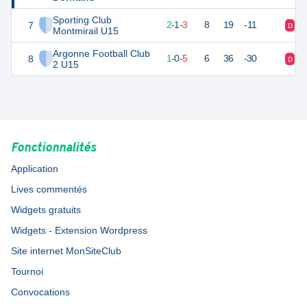
Sporting Club
7
6
7
2
-
1
-
3
8
19
-11
D
N
Montmirail U15
Argonne Football Club
8
2
7
1
-
0
-
5
6
36
-30
D
D
2 U15
Fonctionnalités
Application
Lives commentés
Widgets gratuits
Widgets - Extension Wordpress
Site internet MonSiteClub
Tournoi
Convocations