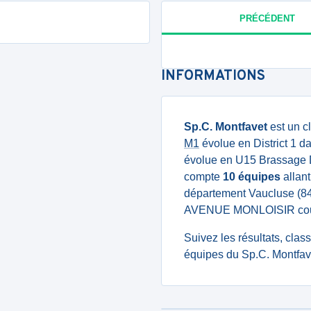
PRÉCÉDENT
INFORMATIONS
Sp.C. Montfavet
est un c
M1
évolue en District 1 d
évolue en U15 Brassage D
compte
10 équipes
allant
département Vaucluse (8
AVENUE MONLOISIR courr
Suivez les résultats, cla
équipes du Sp.C. Montfave