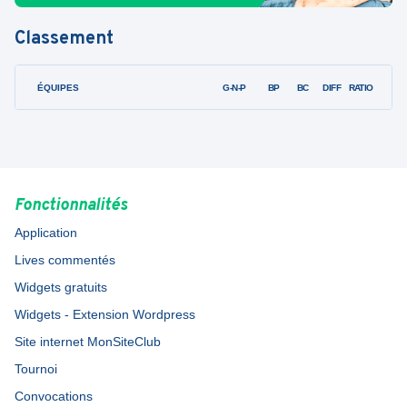
Classement
ÉQUIPES
PTS
JO
G-N-P
BP
BC
DIFF
RATIO
Fonctionnalités
Application
Lives commentés
Widgets gratuits
Widgets - Extension Wordpress
Site internet MonSiteClub
Tournoi
Convocations