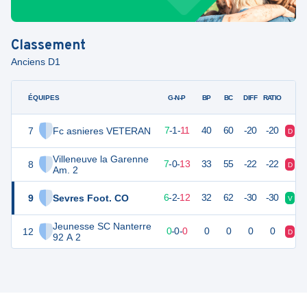
Classement
Anciens D1
ÉQUIPES
PTS
JO
G-N-P
BP
BC
DIFF
RATIO
7
Fc asnieres VETERAN
21
20
7
-
1
-
11
40
60
-20
-20
D
V
Villeneuve la Garenne
8
21
20
7
-
0
-
13
33
55
-22
-22
D
D
Am. 2
9
Sevres Foot. CO
16
20
6
-
2
-
12
32
62
-30
-30
V
D
Jeunesse SC Nanterre
12
0
0
0
-
0
-
0
0
0
0
0
D
D
92 A 2