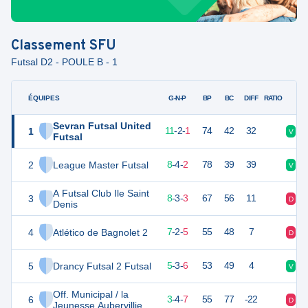
Classement
SFU
Futsal D2 - POULE B - 1
ÉQUIPES
PTS
JO
G-N-P
BP
BC
DIFF
RATIO
Sevran Futsal United
1
35
14
11
-
2
-
1
74
42
32
V
V
Futsal
2
League Master Futsal
28
14
8
-
4
-
2
78
39
39
V
N
A Futsal Club Ile Saint
3
27
14
8
-
3
-
3
67
56
11
D
N
Denis
4
Atlético de Bagnolet 2
21
14
7
-
2
-
5
55
48
7
D
N
5
Drancy Futsal 2 Futsal
17
14
5
-
3
-
6
53
49
4
V
N
Off. Municipal / la
6
13
14
3
-
4
-
7
55
77
-22
D
V
Jeunesse Aubervilliers