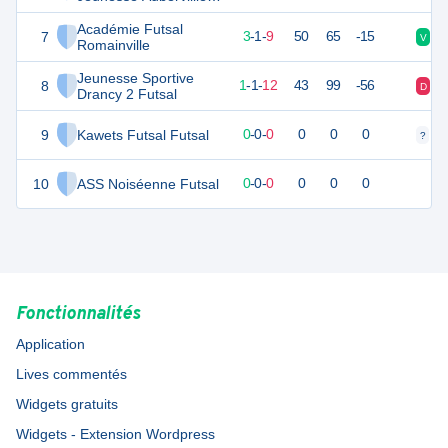
2 Futsal
Académie Futsal
7
9
14
3
-
1
-
9
50
65
-15
V
D
Romainville
Jeunesse Sportive
8
4
14
1
-
1
-
12
43
99
-56
D
D
Drancy 2 Futsal
9
Kawets Futsal Futsal
0
0
0
-
0
-
0
0
0
0
?
?
10
ASS Noiséenne Futsal
0
0
0
-
0
-
0
0
0
0
Fonctionnalités
Application
Lives commentés
Widgets gratuits
Widgets - Extension Wordpress