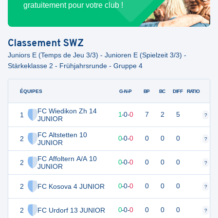
gratuitement pour votre club !
Classement
SWZ
Juniors E (Temps de Jeu 3/3) - Junioren E (Spielzeit 3/3) -
Stärkeklasse 2 - Frühjahrsrunde - Gruppe 4
ÉQUIPES
PTS
JO
G-N-P
BP
BC
DIFF
RATIO
FC Wiedikon Zh 14
1
3
1
1
-
0
-
0
7
2
5
?
?
JUNIOR
FC Altstetten 10
2
0
0
0
-
0
-
0
0
0
0
?
?
JUNIOR
FC Affoltern A/A 10
2
0
0
0
-
0
-
0
0
0
0
?
?
JUNIOR
2
FC Kosova 4 JUNIOR
0
0
0
-
0
-
0
0
0
0
?
?
2
FC Urdorf 13 JUNIOR
0
0
0
-
0
-
0
0
0
0
?
?