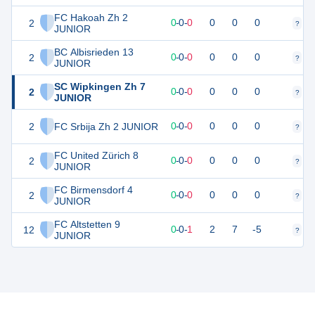
FC Hakoah Zh 2
2
0
0
0
-
0
-
0
0
0
0
?
?
JUNIOR
BC Albisrieden 13
2
0
0
0
-
0
-
0
0
0
0
?
?
JUNIOR
SC Wipkingen Zh 7
2
0
0
0
-
0
-
0
0
0
0
?
?
JUNIOR
2
FC Srbija Zh 2 JUNIOR
0
0
0
-
0
-
0
0
0
0
?
?
FC United Zürich 8
2
0
0
0
-
0
-
0
0
0
0
?
?
JUNIOR
FC Birmensdorf 4
2
0
0
0
-
0
-
0
0
0
0
?
?
JUNIOR
FC Altstetten 9
12
0
1
0
-
0
-
1
2
7
-5
?
?
JUNIOR