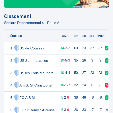
Classement
Seniors Départemental 4 - Poule A
ÉQUIPES
PTS
JO
G-N-P
BP
BC
DIFF
RATIO
1
US de Coussay
44
18
14
-
2
-
2
60
23
37
37
V
V
2
US Sammarcolles
35
18
10
-
5
-
3
35
26
9
9
V
D
3
US les Trois Moutiers
34
18
10
-
4
-
4
50
27
23
23
V
N
4
Am.S. St Christophe
31
18
10
-
1
-
7
32
24
8
8
D
V
5
FC A.S.M.
26
18
8
-
2
-
8
38
46
-8
-8
V
V
6
FC St Remy S/Creuse
21
18
6
-
3
-
9
26
33
-7
-7
N
V