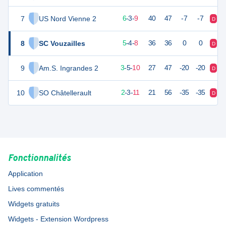
7
US Nord Vienne 2
21
18
6
-
3
-
9
40
47
-7
-7
D
D
8
SC Vouzailles
18
18
5
-
4
-
8
36
36
0
0
D
N
9
Am.S. Ingrandes 2
14
18
3
-
5
-
10
27
47
-20
-20
D
N
10
SO Châtellerault
7
18
2
-
3
-
11
21
56
-35
-35
D
D
Fonctionnalités
Application
Lives commentés
Widgets gratuits
Widgets - Extension Wordpress