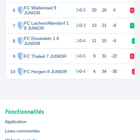
FC Wädenswil 9
6
6
5
2
-
0
-
3
20
16
4
D
V
JUNIOR
FC Lachen/Altendorf 1
7
6
5
2
-
0
-
3
13
21
-8
V
V
8 JUNIOR
FC Einsiedeln 1 6
8
3
5
1
-
0
-
4
11
15
-4
V
JUNIOR
9
FC Thalwil 7 JUNIOR
3
6
1
-
0
-
5
9
31
-22
D
D
10
FC Horgen 8 JUNIOR
0
4
0
-
0
-
4
4
34
-30
D
Fonctionnalités
Application
Lives commentés