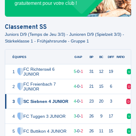
gratuitement pour votre club !
Classement
SS
Juniors D/9 (Temps de Jeu 3/3) - Junioren D/9 (Spielzeit 3/3) -
Stärkeklasse 1 - Frühjahrsrunde - Gruppe 1
ÉQUIPES
PTS
JO
G-N-P
BP
BC
DIFF
RATIO
FC Richterswil 6
1
15
6
5
-
0
-
1
31
12
19
V
JUNIOR
FC Freienbach 7
2
12
5
4
-
0
-
1
21
15
6
D
JUNIOR
3
SC Siebnen 4 JUNIOR
12
5
4
-
0
-
1
23
20
3
D
V
4
FC Tuggen 3 JUNIOR
9
4
3
-
0
-
1
26
9
17
V
5
FC Buttikon 4 JUNIOR
9
5
3
-
0
-
2
26
11
15
V