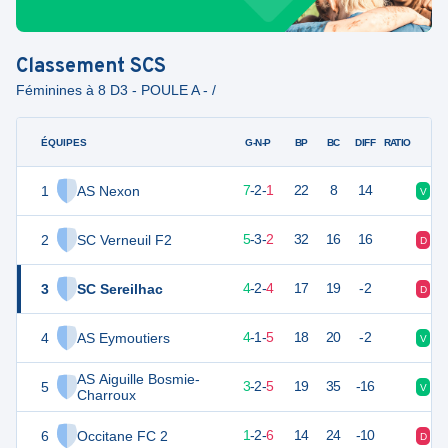
Classement
SCS
Féminines à 8 D3 - POULE A - /
ÉQUIPES
PTS
JO
G-N-P
BP
BC
DIFF
RATIO
1
AS Nexon
23
10
7
-
2
-
1
22
8
14
V
V
2
SC Verneuil F2
18
10
5
-
3
-
2
32
16
16
D
N
3
SC Sereilhac
14
10
4
-
2
-
4
17
19
-2
D
V
4
AS Eymoutiers
13
10
4
-
1
-
5
18
20
-2
V
V
AS Aiguille Bosmie-
5
11
10
3
-
2
-
5
19
35
-16
V
D
Charroux
6
Occitane FC 2
3
10
1
-
2
-
6
14
24
-10
D
D