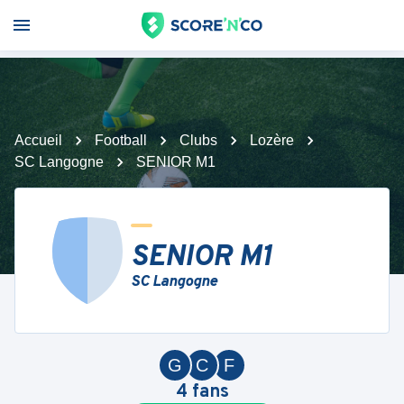
Accueil
Football
Clubs
Lozère
SC Langogne
SENIOR M1
SENIOR M1
SC Langogne
G
C
F
4
fans