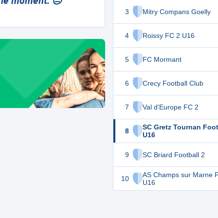
 le moment. 😔
3
Mitry Compans Goelly
4
Roissy FC 2 U16
5
FC Mormant
6
Crecy Football Club
7
Val d'Europe FC 2
SC Gretz Tournan Foot
8
U16
9
SC Briard Football 2
AS Champs sur Marne F
10
U16