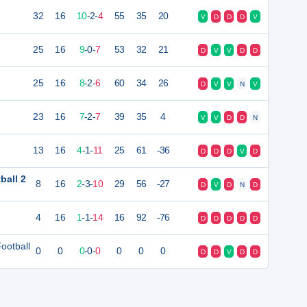
32
16
10
-
2
-
4
55
35
20
V
D
D
D
V
25
16
9
-
0
-
7
53
32
21
D
V
V
D
D
25
16
8
-
2
-
6
60
34
26
D
V
V
N
V
23
16
7
-
2
-
7
39
35
4
V
V
D
D
N
13
16
4
-
1
-
11
25
61
-36
D
D
D
V
D
ball 2
8
16
2
-
3
-
10
29
56
-27
D
V
D
N
D
4
16
1
-
1
-
14
16
92
-76
D
D
D
D
D
ootball
0
0
0
-
0
-
0
0
0
0
D
D
V
D
D