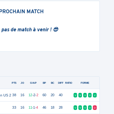
PROCHAIN MATCH
 pas de match à venir ! 😎
PTS
JO
G-N-P
BP
BC
DIFF
RATIO
FORME
on US 2
38
16
12
-
2
-
2
60
20
40
V
V
V
V
V
33
16
11
-
1
-
4
46
18
28
V
V
V
V
D