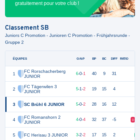
gratuitement pour votre club !
Classement
SB
Juniors C Promotion - Junioren C Promotion - Frühjahrsrunde -
Gruppe 2
ÉQUIPES
PTS
JO
G-N-P
BP
BC
DIFF
RATIO
FC Rorschacherberg
1
18
7
6
-
0
-
1
40
9
31
JUNIOR
FC Tägerwilen 3
2
16
8
5
-
1
-
2
19
15
4
JUNIOR
3
SC Brühl 6 JUNIOR
15
7
5
-
0
-
2
28
16
12
FC Romanshorn 2
4
12
8
4
-
0
-
4
32
37
-5
D
JUNIOR
5
FC Herisau 3 JUNIOR
11
7
3
-
2
-
2
17
15
2
V