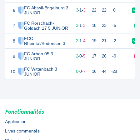
FC Abtwil-Engelburg 3
6
10
7
3
-
1
-
3
22
22
0
V
JUNIOR
FC Rorschach-
7
10
7
3
-
1
-
3
18
23
-5
V
Goldach 17 5 JUNIOR
FCO
8
7
7
2
-
1
-
4
19
21
-2
V
Rheintal/Bodensee 3
JUNIOR
FC Arbon 05 3
9
6
7
2
-
0
-
5
17
26
-9
D
JUNIOR
FC Wittenbach 3
10
0
7
0
-
0
-
7
16
44
-28
JUNIOR
Fonctionnalités
Application
Lives commentés