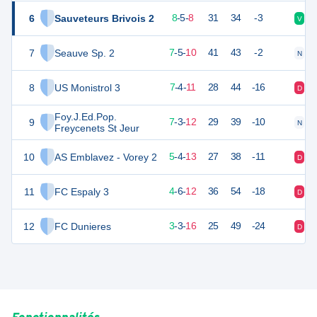
6
Sauveteurs Brivois 2
28
22
8
-
5
-
8
31
34
-3
V
N
7
Seauve Sp. 2
26
22
7
-
5
-
10
41
43
-2
N
N
8
US Monistrol 3
25
22
7
-
4
-
11
28
44
-16
D
D
Foy.J.Ed.Pop.
9
24
22
7
-
3
-
12
29
39
-10
N
V
Freycenets St Jeur
10
AS Emblavez - Vorey 2
19
22
5
-
4
-
13
27
38
-11
D
D
11
FC Espaly 3
18
22
4
-
6
-
12
36
54
-18
D
D
12
FC Dunieres
12
22
3
-
3
-
16
25
49
-24
D
D