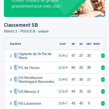
Activez l'espace de gestion
gratuitement pour votre club !
Classement
SB
District 2 - POULE B - unique
ÉQUIPES
PTS
JO
G-N-P
BP
BC
DIFF
RATIO
Vigilante de St Pal de
1
52
22
16
-
4
-
2
47
27
20
V
D
Mons
2
FC de l'Arzon
50
22
16
-
2
-
4
60
25
35
V
V
US Montfaucon
3
43
22
13
-
4
-
5
47
30
17
V
N
Montregard Raucoules
4
US Blavozy 3
40
22
13
-
1
-
8
43
31
12
V
V
5
AS Laussonne
35
22
10
-
5
-
7
43
43
0
V
V