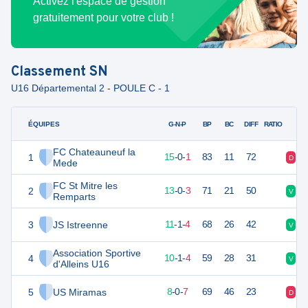
Activez l'espace de gestion
gratuitement pour votre club !
Classement
SN
U16 Départemental 2 - POULE C - 1
ÉQUIPES
PTS
JO
G-N-P
BP
BC
DIFF
RATIO
FC Chateauneuf la
1
45
16
15
-
0
-
1
83
11
72
D
V
Mede
FC St Mitre les
2
34
16
13
-
0
-
3
71
21
50
V
V
Remparts
3
JS Istreenne
27
16
11
-
1
-
4
68
26
42
V
V
Association Sportive
4
27
16
10
-
1
-
4
59
28
31
V
V
d'Alleins U16
5
US Miramas
23
16
8
-
0
-
7
69
46
23
D
D