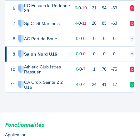
FC Ensues la Redonne
6
13
16
6
-
0
-
10
31
94
-63
D
D
89
7
Sp.C. St Martinois
11
16
4
-
0
-
11
20
83
-63
D
D
8
AC Port de Bouc
0
0
0
-
0
-
0
0
0
0
?
?
9
Salon Nord U16
0
0
0
-
0
-
0
0
0
0
?
?
Athletic Club Istres
10
-9
16
0
-
0
-
7
1
76
-75
D
D
Rassuen
CA Croix Sainte 2 2
11
4
16
4
-
0
-
4
24
41
-17
V
D
U16
Fonctionnalités
Application