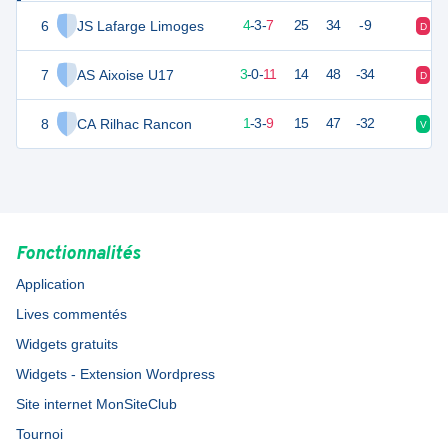
6
JS Lafarge Limoges
14
14
4
-
3
-
7
25
34
-9
D
N
7
AS Aixoise U17
9
14
3
-
0
-
11
14
48
-34
D
D
8
CA Rilhac Rancon
4
14
1
-
3
-
9
15
47
-32
V
N
Fonctionnalités
Application
Lives commentés
Widgets gratuits
Widgets - Extension Wordpress
Site internet MonSiteClub
Tournoi