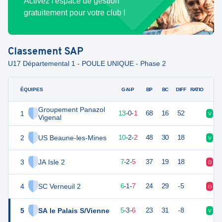
Activez l'espace de gestion
gratuitement pour votre club !
Classement
SAP
U17 Départemental 1 - POULE UNIQUE - Phase 2
ÉQUIPES
PTS
JO
G-N-P
BP
BC
DIFF
RATIO
Groupement Panazol
1
39
14
13
-
0
-
1
68
16
52
V
V
Vigenal
2
US Beaune-les-Mines
32
14
10
-
2
-
2
48
30
18
V
N
3
JA Isle 2
23
14
7
-
2
-
5
37
19
18
D
V
4
SC Verneuil 2
19
14
6
-
1
-
7
24
29
-5
D
D
5
SA le Palais S/Vienne
18
14
5
-
3
-
6
23
31
-8
V
N