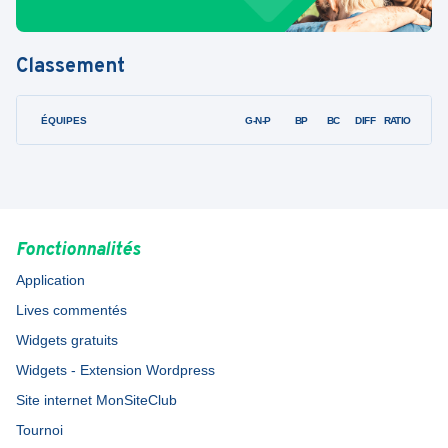
Classement
ÉQUIPES
PTS
JO
G-N-P
BP
BC
DIFF
RATIO
Fonctionnalités
Application
Lives commentés
Widgets gratuits
Widgets - Extension Wordpress
Site internet MonSiteClub
Tournoi