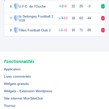
6
U.F.C. de l'Ouche
14
14
4
-
2
-
8
22
25
-3
V
D
Is-Selongey Football 2
7
6
14
1
-
3
-
10
18
62
-44
D
D
U18
8
Tilles Football Club 2
3
14
1
-
1
-
11
16
71
-55
D
D
Fonctionnalités
Application
Lives commentés
Widgets gratuits
Widgets - Extension Wordpress
Site internet MonSiteClub
Tournoi