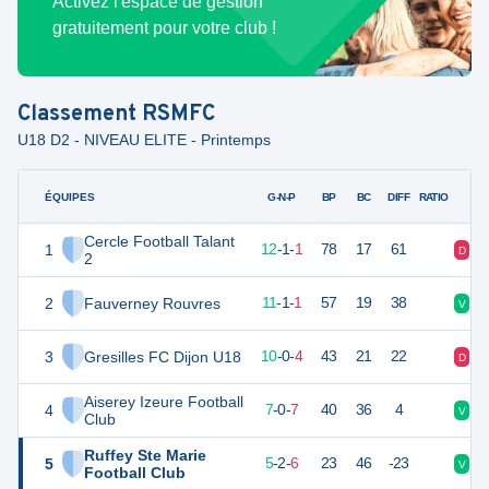
Activez l'espace de gestion
gratuitement pour votre club !
Classement
RSMFC
U18 D2 - NIVEAU ELITE - Printemps
ÉQUIPES
PTS
JO
G-N-P
BP
BC
DIFF
RATIO
Cercle Football Talant
1
37
14
12
-
1
-
1
78
17
61
D
V
2
2
Fauverney Rouvres
33
14
11
-
1
-
1
57
19
38
V
V
3
Gresilles FC Dijon U18
30
14
10
-
0
-
4
43
21
22
D
V
Aiserey Izeure Football
4
20
14
7
-
0
-
7
40
36
4
V
D
Club
Ruffey Ste Marie
5
16
14
5
-
2
-
6
23
46
-23
V
D
Football Club